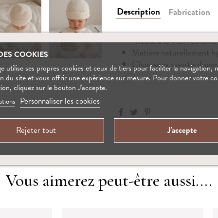
Description
Fabrication
Tricoté à la main en lai
Matière naturellement hy
DES COOKIES
Chaussons assortis dispon
 utilise ses propres cookies et ceux de tiers pour faciliter la navigation, 
on du site et vous offrir une expérience sur mesure. Pour donner votre 
tion, cliquez sur le bouton J'accepte.
Personnaliser les cookies
ations
Rejeter tout
J'accepte
Vous aimerez peut-être aussi....