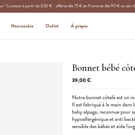
r ! Livraison à partir de 3,50 € - offerte dès 75 € en France et dès 90 € au sein 
Nouveautés
Outlet
À propos
Bonnet bébé côt
39,00 €
Notre bonnet côtelé est un in
Il est fabriqué à la main dans l
baby alpaga, reconnue pour sa
hypoallergénique et anti bacté
sensible des bébés et aide l'o