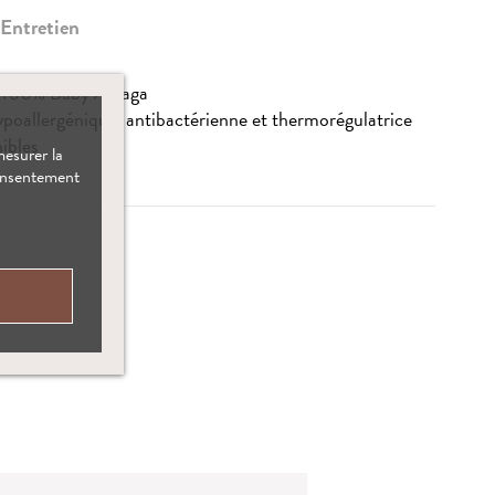
Entretien
ne 100% Baby Alpaga
poallergénique, antibactérienne et thermorégulatrice
ibles
mesurer la
consentement