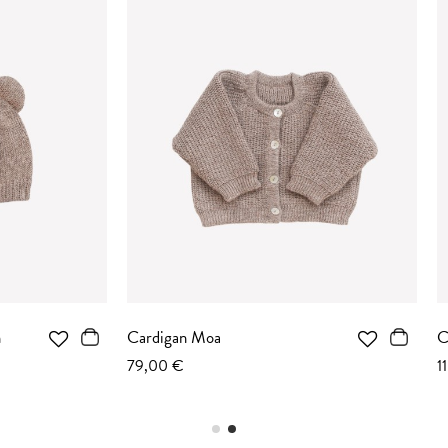
Moa
Combinaison Toco
110,00 €