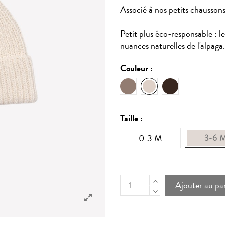
Associé à nos petits chaussons
Petit plus éco-responsable : l
nuances naturelles de l'alpaga.
Couleur :
Oat
Dark mocha
Ecru
Taille :
0-3 M
3-6 
Ajouter au pa