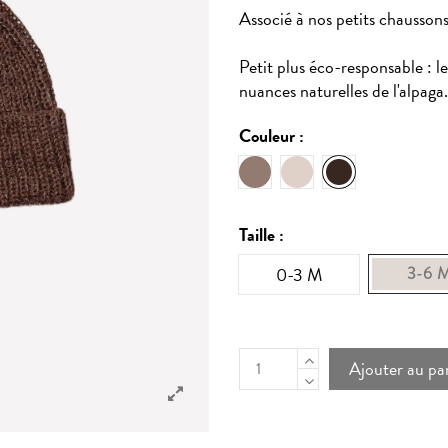
Associé à nos petits chaussons
Petit plus éco-responsable : l
nuances naturelles de l'alpaga.
Couleur :
Oat
Ecru
Dark mocha
Taille :
0-3 M
3-6 
Ajouter au pa