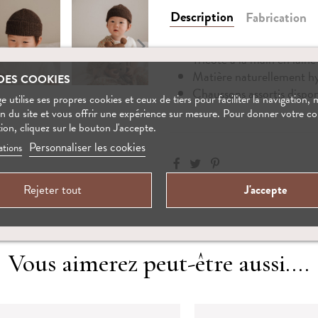
Description
Fabrication
Tricoté à la main en lai
Matière naturellement hy
DES COOKIES
Chaussons assortis dispon
 utilise ses propres cookies et ceux de tiers pour faciliter la navigation, 
on du site et vous offrir une expérience sur mesure. Pour donner votre 
tion, cliquez sur le bouton J'accepte.
Personnaliser les cookies
ations
Rejeter tout
J'accepte
Vous aimerez peut-être aussi....