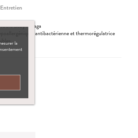
Entretien
ne 100% Baby Alpaga
poallergénique, antibactérienne et thermorégulatrice
ibles
mesurer la
consentement