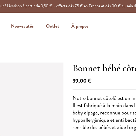
r ! Livraison à partir de 3,50 € - offerte dès 75 € en France et dès 90 € au sein 
Nouveautés
Outlet
À propos
Bonnet bébé côt
39,00 €
Notre bonnet côtelé est un in
Il est fabriqué à la main dans l
baby alpaga, reconnue pour sa
hypoallergénique et anti bacté
sensible des bébés et aide l'o