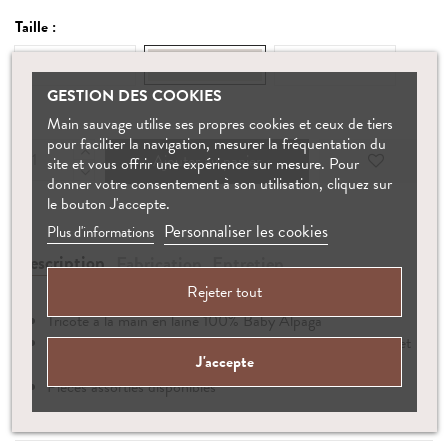
Taille :
0-3 M
3-6 M
6-12 M
GESTION DES COOKIES
Main sauvage utilise ses propres cookies et ceux de tiers
pour faciliter la navigation, mesurer la fréquentation du
Ajouter au panier
site et vous offrir une expérience sur mesure. Pour
donner votre consentement à son utilisation, cliquez sur
le bouton J'accepte.
Personnaliser les cookies
Plus d'informations
Description
Fabrication
Entretien
Rejeter tout
Tricoté à la main en laine 100% Baby Alpaga
Matière naturellement hypoallergénique, antibactérienne et
J'accepte
thermorégulatrice
Pièces assorties disponibles