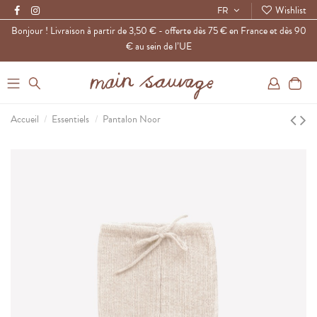
Wishlist
FR
Bonjour ! Livraison à partir de 3,50 € - offerte dès 75 € en France et dès 90
€ au sein de l’UE
0
Accueil
Essentiels
Pantalon Noor