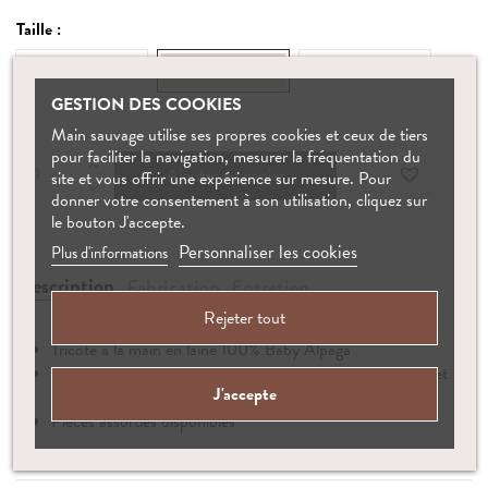
Taille :
0-3 M
3-6 M
6-12 M
GESTION DES COOKIES
Main sauvage utilise ses propres cookies et ceux de tiers
pour faciliter la navigation, mesurer la fréquentation du
Ajouter au panier
site et vous offrir une expérience sur mesure. Pour
donner votre consentement à son utilisation, cliquez sur
le bouton J'accepte.
Personnaliser les cookies
Plus d'informations
Description
Fabrication
Entretien
Rejeter tout
Tricoté à la main en laine 100% Baby Alpaga
Matière naturellement hypoallergénique, antibactérienne et
J'accepte
thermorégulatrice
Pièces assorties disponibles