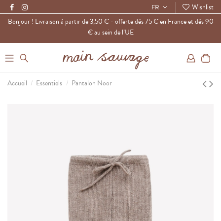
Wishlist
FR
Bonjour ! Livraison à partir de 3,50 € - offerte dès 75 € en France et dès 90
€ au sein de l’UE
0
Accueil
Essentiels
Pantalon Noor