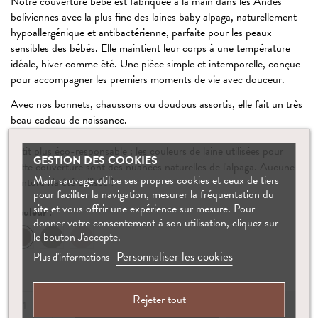
Notre couverture bébé est fabriquée à la main dans les Andes
boliviennes avec la plus fine des laines baby alpaga, naturellement
hypoallergénique et antibactérienne, parfaite pour les peaux
sensibles des bébés. Elle maintient leur corps à une température
idéale, hiver comme été. Une pièce simple et intemporelle, conçue
pour accompagner les premiers moments de vie avec douceur.
Avec nos bonnets, chaussons ou doudous assortis, elle fait un très
beau cadeau de naissance.
Petit plus éco-responsable : les couleurs de laine utilisées pour
GESTION DES COOKIES
cette couverture sont des nuances naturelles de l'alpaga. Aucune
Main sauvage utilise ses propres cookies et ceux de tiers
teinture n'a été utilisée !
pour faciliter la navigation, mesurer la fréquentation du
site et vous offrir une expérience sur mesure. Pour
Couleur :
donner votre consentement à son utilisation, cliquez sur
Grey
Ecru
le bouton J'accepte.
Oat
Personnaliser les cookies
Plus d'informations
Rejeter tout
Ajouter au panier