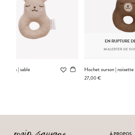
Anneau de dentition | lapin sable
Hochet à su
29,00 €
24,00 €
À PROPOS