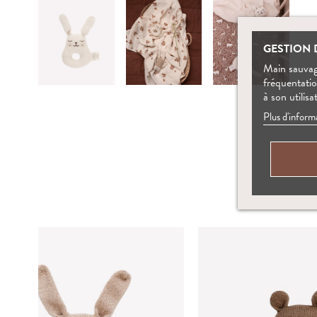
GESTION 
Main sauvage
fréquentati
à son utilisa
Plus d'inform