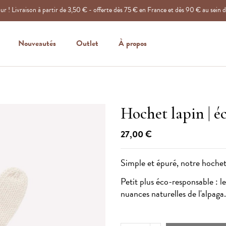
r ! Livraison à partir de 3,50 € - offerte dès 75 € en France et dès 90 € au sein 
Nouveautés
Outlet
À propos
Hochet lapin | é
27,00 €
Simple et épuré, notre hochet
Petit plus éco-responsable : l
nuances naturelles de l'alpaga.