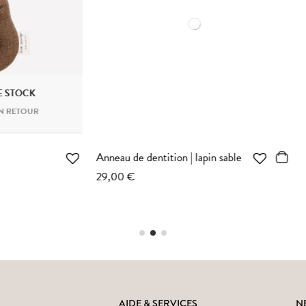
spendre | lapin écru
Grand doudou lapin | pyjama
avoine
74,00 €
AIDE & SERVICES
N