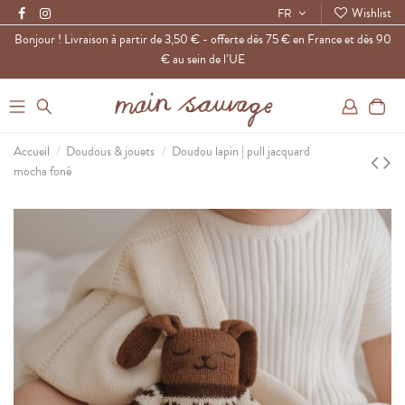
Wishlist
FR
Bonjour ! Livraison à partir de 3,50 € - offerte dès 75 € en France et dès 90
€ au sein de l’UE
0
Accueil
Doudous & jouets
Doudou lapin | pull jacquard
mocha foné