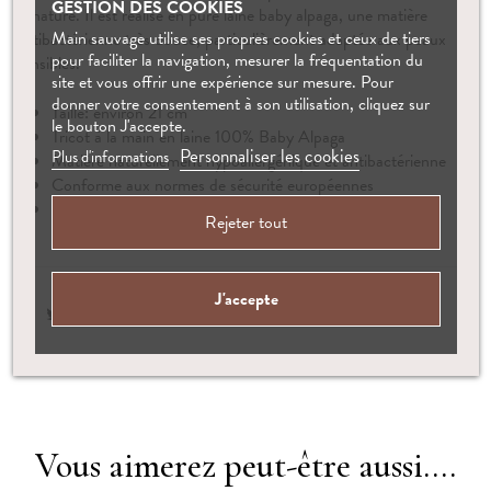
GESTION DES COOKIES
la nature. Il est réalisé en pure laine baby alpaga, une matière
Main sauvage utilise ses propres cookies et ceux de tiers
antibactérienne très douce, particulièrement adaptée aux peaux
pour faciliter la navigation, mesurer la fréquentation du
sensibles.
site et vous offrir une expérience sur mesure. Pour
donner votre consentement à son utilisation, cliquez sur
Taille: environ 21 cm
le bouton J'accepte.
Tricot à la main en laine 100% Baby Alpaga
Personnaliser les cookies
Plus d'informations
Matière naturellement hypoallergénique et antibactérienne
Conforme aux normes de sécurité européennes
Convient dès la naissance
Rejeter tout
J'accepte
Vous aimerez peut-être aussi....