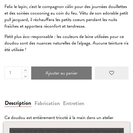
Felix le lapin, c'est le compagnon câlin pour des journées douillettes
et des soirées cocooning au coin du feu. Vêtu de son adorable petit
pull jacquard, il réchauffera les petits coeurs pendant les nuits
fraîches et apportera réconfort et tendresse.
Petit plus éco-responsable : les couleurs de laine utilisées pour ce
doudou sont des nuances naturelles de l'alpaga. Aucune teinture n'a
été utilisée !
Ajouter au panier
Description
Fabrication
Entretien
Ce doudou est entièrement tricoté à la main dans un atelier
équitable en Bolivie. Sa confection minutieuse participe à préserver
des savoir-faire et des techniques respectueuses des humains et de