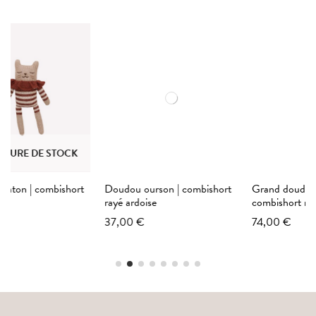
Doudou ourson | combishort
Grand doudou lapin |
rayé ardoise
combishort rayé sienne
37,00 €
74,00 €