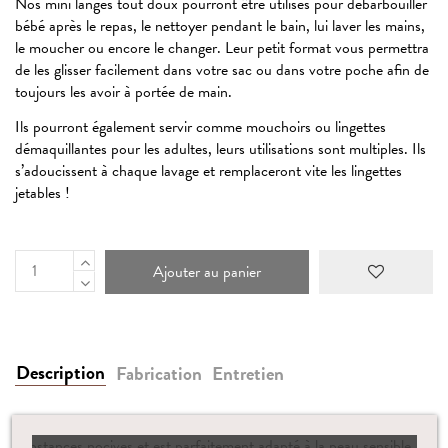
Nos mini langes tout doux pourront être utilisés pour débarbouiller
bébé après le repas, le nettoyer pendant le bain, lui laver les mains,
le moucher ou encore le changer. Leur petit format vous permettra
de les glisser facilement dans votre sac ou dans votre poche afin de
toujours les avoir à portée de main.
Ils pourront également servir comme mouchoirs ou lingettes
démaquillantes pour les adultes, leurs utilisations sont multiples. Ils
s’adoucissent à chaque lavage et remplaceront vite les lingettes
jetables !
Ajouter au panier
Description
Fabrication
Entretien
Certifié OEKO TEX
Standard 100, cet article est garanti sans
®
substances nocives et est parfaitement adapté à la peau sensible