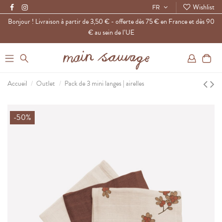
Wishlist
FR
Bonjour ! Livraison à partir de 3,50 € - offerte dès 75 € en France et dès 90
€ au sein de l’UE
0
Accueil
Outlet
Pack de 3 mini langes | airelles
-50%