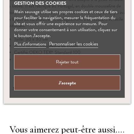
GESTION DES COOKIES
des bébés. Il est fabriqué au Portugal, en double mousseline de
Main sauvage utilise ses propres cookies et ceux de tiers
coton, un tissu est très doux et particulièrement respirant, qui évite
pour faciliter la navigation, mesurer la fréquentation du
aux bébés de surchauffer. Il est également très résistant et facile
site et vous offrir une expérience sur mesure. Pour
d'entretien.
donner votre consentement à son utilisation, cliquez sur
le bouton J'accepte.
Taille: 30 x 30 cm
Personnaliser les cookies
Plus d'informations
100% double mousseline de coton
Certifié OEKO TEX
Standard 100
®
Devient plus doux lavage après lavage
Rejeter tout
J'accepte
Vous aimerez peut-être aussi....