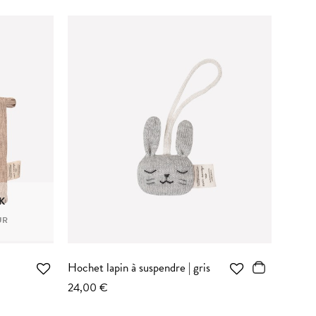
K
UR
Hochet lapin à suspendre | gris
Hochet
24,00 €
24,00