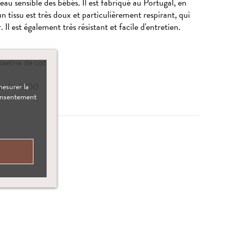
eau sensible des bébés. Il est fabriqué au Portugal, en
 tissu est très doux et particulièrement respirant, qui
 Il est également très résistant et facile d'entretien.
seline de coton
andard 100
mesurer la
consentement