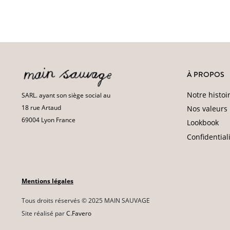
À PROPOS
Notre histoi
SARL. ayant son siège social au
18 rue Artaud
Nos valeurs
69004 Lyon France
Lookbook
Confidential
Mentions légales
Tous droits réservés © 2025 MAIN SAUVAGE
Site réalisé par
C.Favero
Ce site est protégé par reCAPTCHA et Google
(Politique de confidentialité
et
Conditio