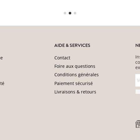
AIDE & SERVICES
N
In
re
Contact
co
Foire aux questions
ex
Conditions générales
ité
Paiement sécurisé
Livraisons & retours
ns d'utilisation
).