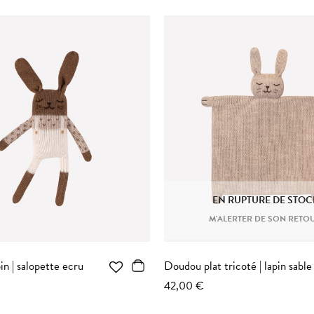
EN RUPTURE DE STOC
M'ALERTER DE SON RETO
n | salopette ecru
Doudou plat tricoté | lapin sable
42,00 €