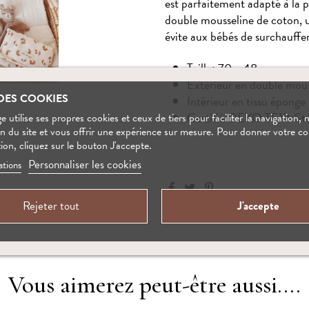
est parfaitement adapté à la p
double mousseline de coton, un
évite aux bébés de surchauffer.
Taille: 70 x 48 cm
Extérieur en double mous
DES COOKIES
Intérieur en tissu éponge
Certifié OEKO TEX
St
 utilise ses propres cookies et ceux de tiers pour faciliter la navigation, 
®
on du site et vous offrir une expérience sur mesure. Pour donner votre 
tion, cliquez sur le bouton J'accepte.
Personnaliser les cookies
ations
Rejeter tout
J'accepte
Vous aimerez peut-être aussi....