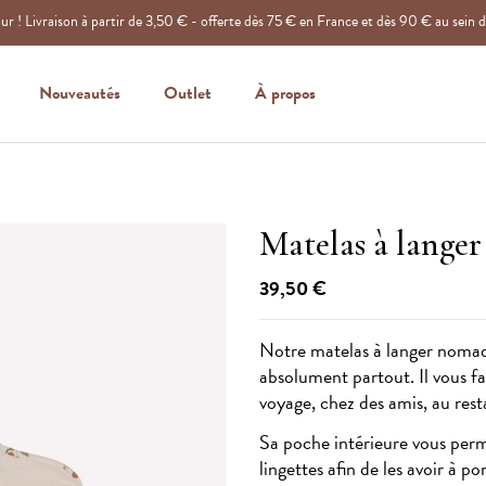
r ! Livraison à partir de 3,50 € - offerte dès 75 € en France et dès 90 € au sein 
Nouveautés
Outlet
À propos
Matelas à lange
39,50 €
Notre matelas à langer nomade
absolument partout. Il vous f
voyage, chez des amis, au res
Sa poche intérieure vous perme
lingettes afin de les avoir à p