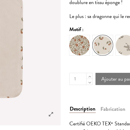
doublure en tissu éponge !
Le plus : sa dragonne qui le re
Motif :
Quincy tree
Ho
Cherry
Ajouter au pa
Description
Fabrication
Certifié OEKO TEX
Standard
®