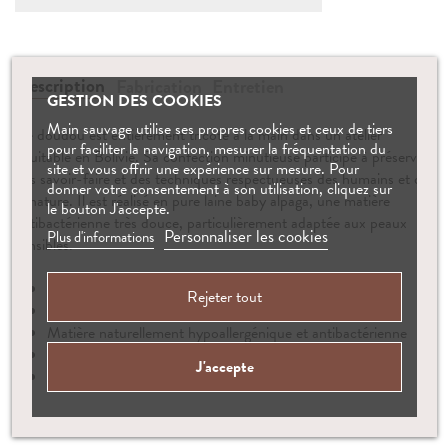
Description
Fabrication
Entretien
GESTION DES COOKIES
Main sauvage utilise ses propres cookies et ceux de tiers
Ce doudou est entièrement tricoté à la main dans un atelier
pour faciliter la navigation, mesurer la fréquentation du
équitable en Bolivie. Sa confection minutieuse participe à préserver
site et vous offrir une expérience sur mesure. Pour
des savoir-faire et des techniques respectueuses des humains et de
donner votre consentement à son utilisation, cliquez sur
la nature. Il est réalisé en pure laine baby alpaga, une matière
le bouton J'accepte.
antibactérienne très douce, particulièrement adaptée aux peaux
Personnaliser les cookies
Plus d'informations
sensibles.
Taille: environ 21 cm
Rejeter tout
Tricot à la main en laine 100% Baby Alpaga
Matière naturellement hypoallergénique et antibactérienne
Conforme aux normes de sécurité européennes
J'accepte
Convient dès la naissance