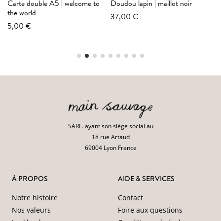
me to
Doudou lapin | maillot noir
Doudou ourson | pyjama
avoine
37,00 €
37,00 €
SARL. ayant son siège social au
18 rue Artaud
69004 Lyon France
À PROPOS
AIDE & SERVICES
Notre histoire
Contact
Nos valeurs
Foire aux questions