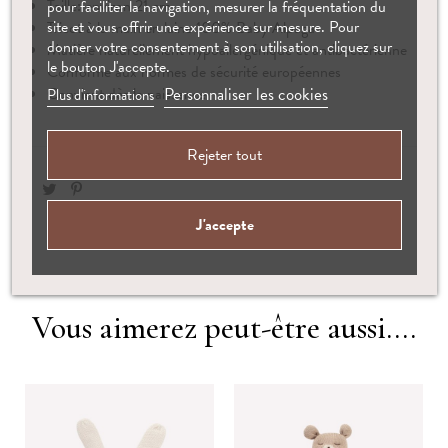
Taille: environ 21 cm
pour faciliter la navigation, mesurer la fréquentation du
site et vous offrir une expérience sur mesure. Pour
Tricot à la main en laine 100% Baby Alpaga
donner votre consentement à son utilisation, cliquez sur
Matière naturellement hypoallergénique et antibactérienne
le bouton J'accepte.
Conforme aux normes de sécurité européennes
Personnaliser les cookies
Convient dès la naissance
Plus d'informations
Rejeter tout
J'accepte
Vous aimerez peut-être aussi....