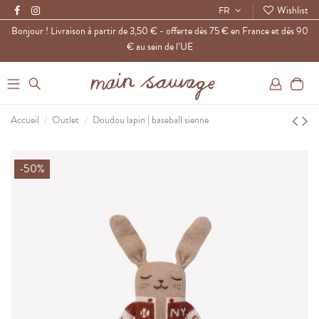
Wishlist
FR
Bonjour ! Livraison à partir de 3,50 € - offerte dès 75 € en France et dès 90
€ au sein de l’UE
0
Accueil
Outlet
Doudou lapin | baseball sienne
-50%